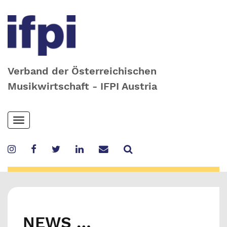
Verband der Österreichischen
Musikwirtschaft - IFPI Austria
Skip
Toggle
to
navigation
main
content
NEWS …