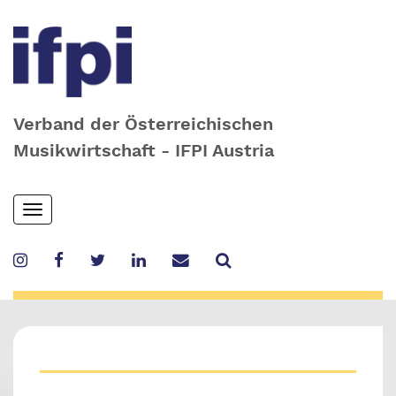
Verband der Österreichischen
Musikwirtschaft - IFPI Austria
Skip
Toggle
to
navigation
main
content