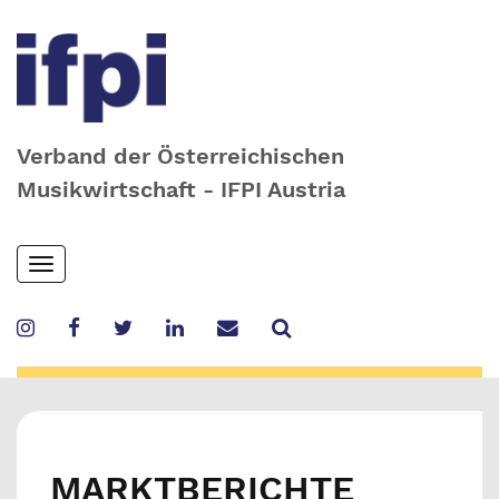
Verband der Österreichischen
Musikwirtschaft - IFPI Austria
Skip
Toggle
to
navigation
main
content
MARKTBERICHTE