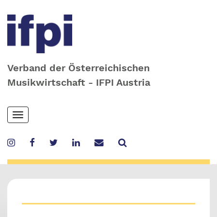
Verband der Österreichischen
Musikwirtschaft - IFPI Austria
Skip
Toggle
to
navigation
main
content