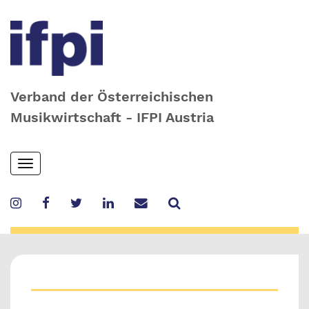
Verband der Österreichischen
Musikwirtschaft - IFPI Austria
Skip
Toggle
to
navigation
main
content