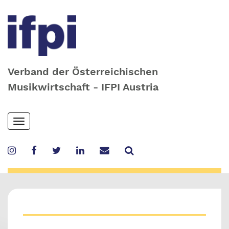
Verband der Österreichischen
Musikwirtschaft - IFPI Austria
Skip
Toggle
to
navigation
main
content