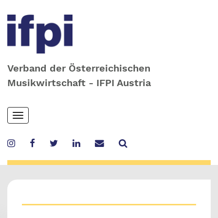
Verband der Österreichischen
Musikwirtschaft - IFPI Austria
Skip
Toggle
to
navigation
main
content