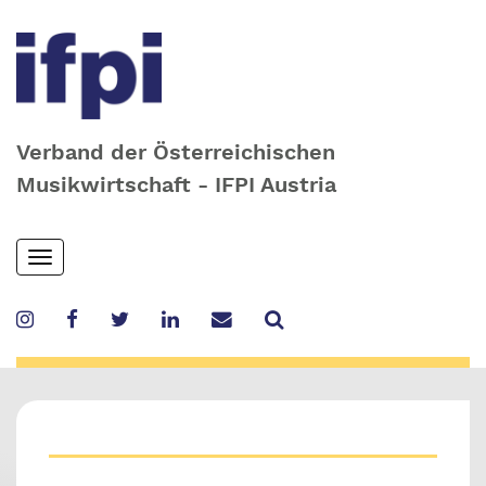
Verband der Österreichischen
Musikwirtschaft - IFPI Austria
Skip
Toggle
to
navigation
main
content