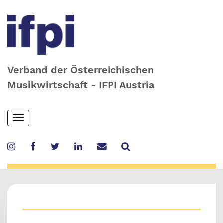
Verband der Österreichischen
Musikwirtschaft - IFPI Austria
Skip
Toggle
to
navigation
main
content