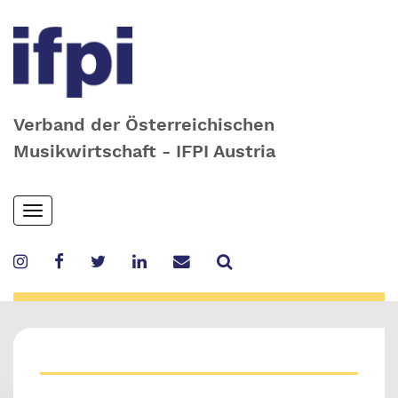
Verband der Österreichischen
Musikwirtschaft - IFPI Austria
Skip
Toggle
to
navigation
main
content