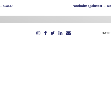
m – GOLD
Nockalm Quintett – D
DATE