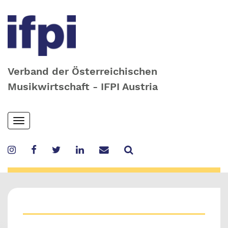
Verband der Österreichischen
Musikwirtschaft - IFPI Austria
Skip
Toggle
to
navigation
main
content