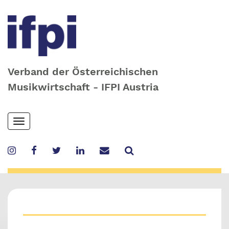
Verband der Österreichischen
Musikwirtschaft - IFPI Austria
Skip
Toggle
to
navigation
main
content