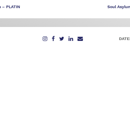
m – PLATIN
Soul Asylu
DATE