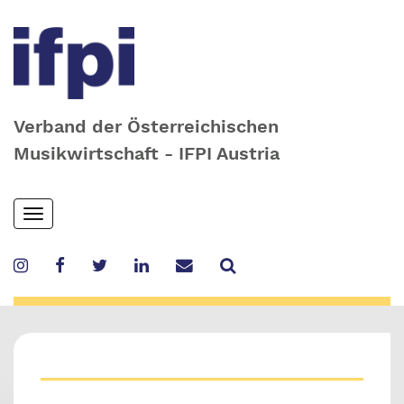
Verband der Österreichischen
Musikwirtschaft - IFPI Austria
Skip
Toggle
to
navigation
main
content