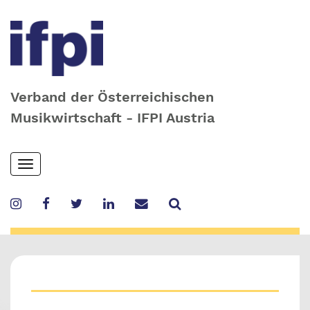
Verband der Österreichischen
Musikwirtschaft - IFPI Austria
Skip
Toggle
to
navigation
main
content