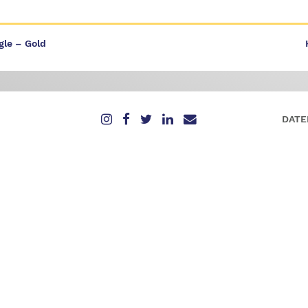
gle – Gold
DATE