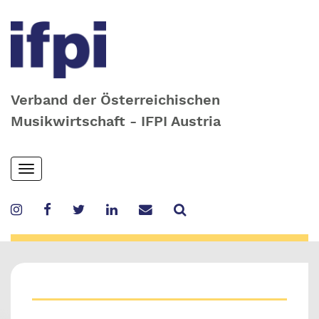
Verband der Österreichischen
Musikwirtschaft - IFPI Austria
Skip
Toggle
to
navigation
main
content