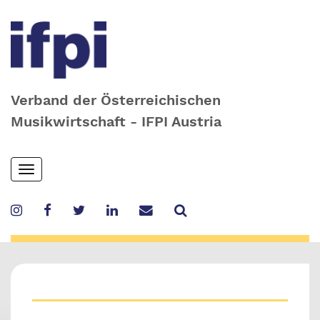
Verband der Österreichischen
Musikwirtschaft - IFPI Austria
Skip
Toggle
to
navigation
main
content