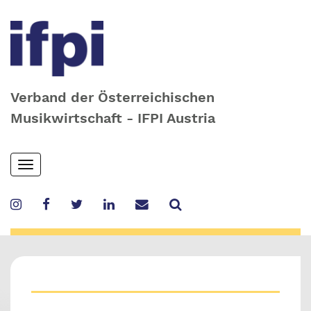
Verband der Österreichischen
Musikwirtschaft - IFPI Austria
Skip
Toggle
to
navigation
main
content