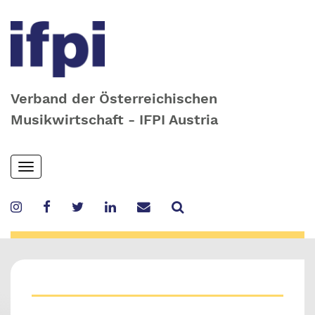
Verband der Österreichischen
Musikwirtschaft - IFPI Austria
Skip
Toggle
to
navigation
main
content