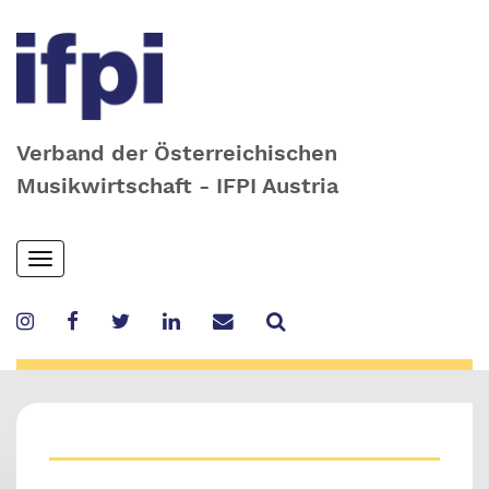
Verband der Österreichischen
Musikwirtschaft - IFPI Austria
Skip
Toggle
to
navigation
main
content