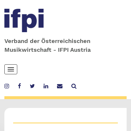
Verband der Österreichischen
Musikwirtschaft - IFPI Austria
Skip
Toggle
to
navigation
main
content