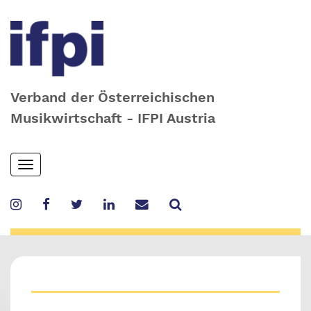
Verband der Österreichischen
Musikwirtschaft - IFPI Austria
Skip
Toggle
to
navigation
main
content