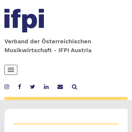
Verband der Österreichischen
Musikwirtschaft - IFPI Austria
Skip
Toggle
to
navigation
main
content