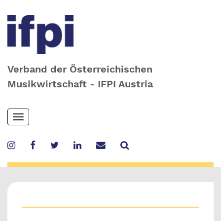
Verband der Österreichischen
Musikwirtschaft - IFPI Austria
Skip
Toggle
to
navigation
main
content