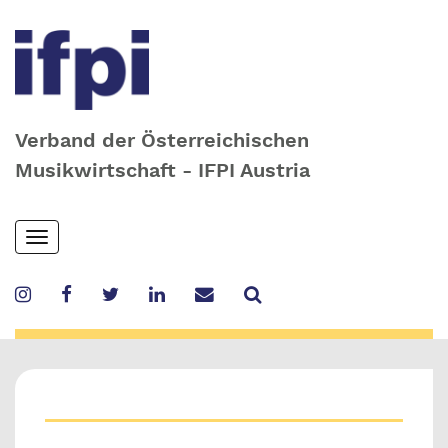
Verband der Österreichischen
Musikwirtschaft - IFPI Austria
Skip
Toggle
to
navigation
main
content