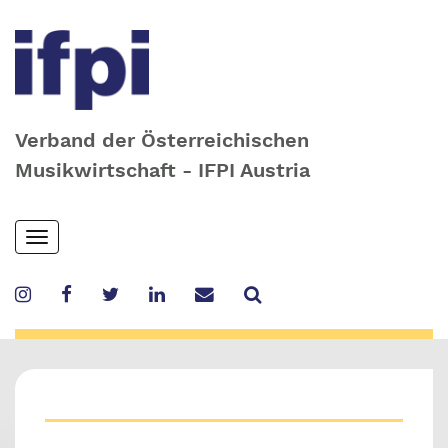
Verband der Österreichischen
Musikwirtschaft - IFPI Austria
Skip
Toggle
to
navigation
main
content