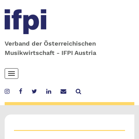
Verband der Österreichischen
Musikwirtschaft - IFPI Austria
Skip
Toggle
to
navigation
main
content