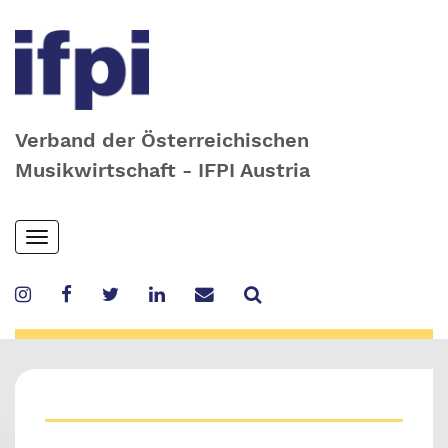
Verband der Österreichischen
Musikwirtschaft - IFPI Austria
Skip
Toggle
to
navigation
main
content