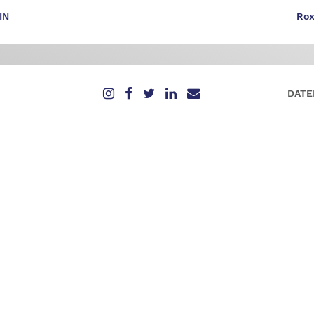
IN
Rox
DATE