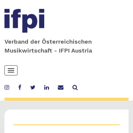
Verband der Österreichischen
Musikwirtschaft - IFPI Austria
Skip
Toggle
to
navigation
main
content