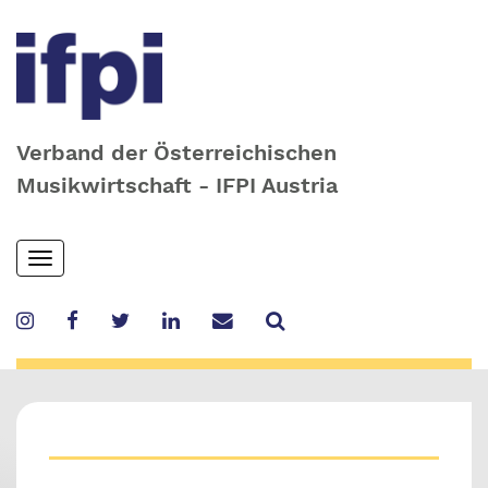
Verband der Österreichischen
Musikwirtschaft - IFPI Austria
Skip
Toggle
to
navigation
main
content