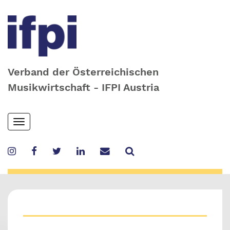
Verband der Österreichischen
Musikwirtschaft - IFPI Austria
Skip
Toggle
to
navigation
main
content