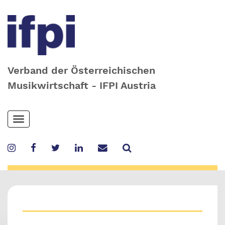
Verband der Österreichischen
Musikwirtschaft - IFPI Austria
Skip
Toggle
to
navigation
main
content