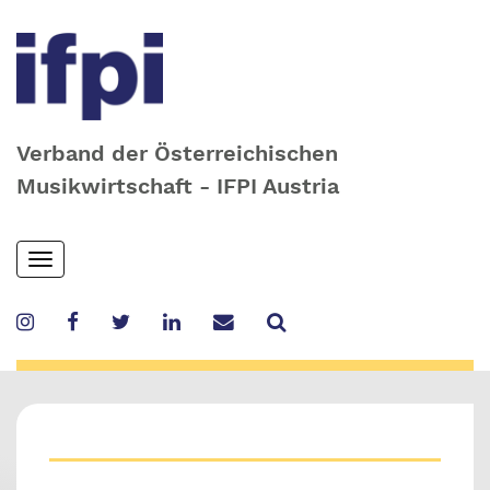
Verband der Österreichischen
Musikwirtschaft - IFPI Austria
Skip
Toggle
to
navigation
main
content