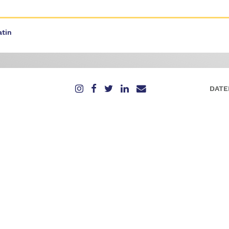
atin
DATE