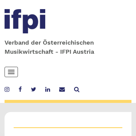
Verband der Österreichischen
Musikwirtschaft - IFPI Austria
Skip
Toggle
to
navigation
main
content