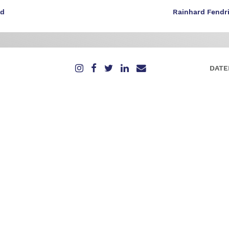
ld
Rainhard Fendr
DATE