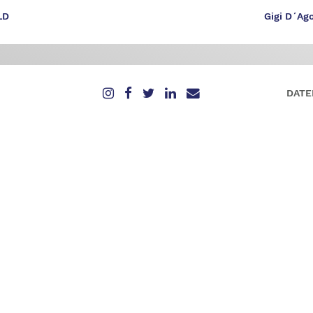
LD
Gigi D´Ag
DATE