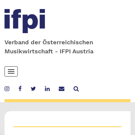
Verband der Österreichischen
Musikwirtschaft - IFPI Austria
Skip
Toggle
to
navigation
main
content