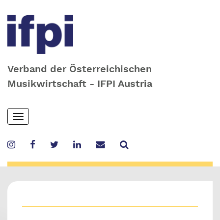
Verband der Österreichischen
Musikwirtschaft - IFPI Austria
Skip
Toggle
to
navigation
main
content