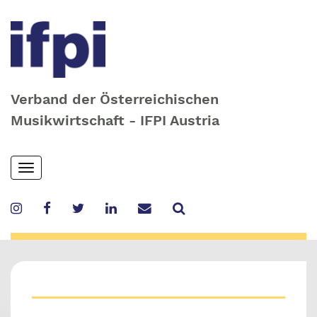
Verband der Österreichischen
Musikwirtschaft - IFPI Austria
Skip
Toggle
to
navigation
main
content