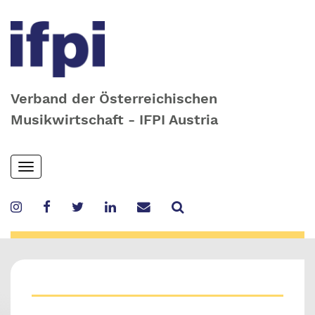
Verband der Österreichischen
Musikwirtschaft - IFPI Austria
Skip
Toggle
to
navigation
main
content