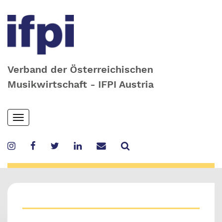
Verband der Österreichischen
Musikwirtschaft - IFPI Austria
Skip
Toggle
to
navigation
main
content