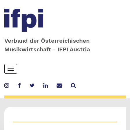
Verband der Österreichischen
Musikwirtschaft - IFPI Austria
Skip
Toggle
to
navigation
main
content