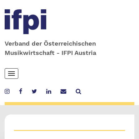
Verband der Österreichischen
Musikwirtschaft - IFPI Austria
Skip
Toggle
to
navigation
main
content