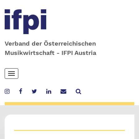
Verband der Österreichischen
Musikwirtschaft - IFPI Austria
Skip
Toggle
to
navigation
main
content