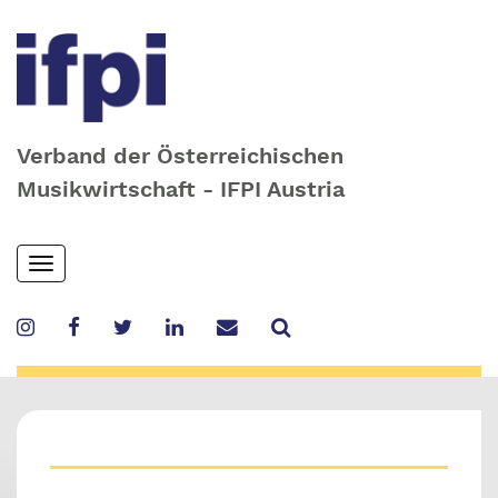
Verband der Österreichischen
Musikwirtschaft - IFPI Austria
Skip
Toggle
to
navigation
main
content