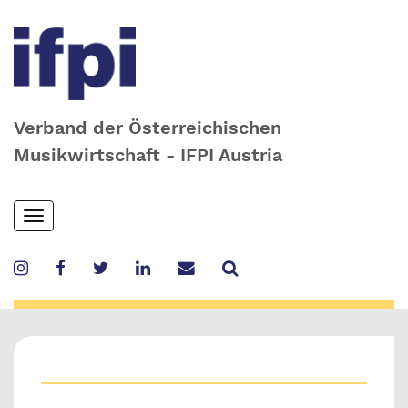
Verband der Österreichischen
Musikwirtschaft - IFPI Austria
Skip
Toggle
to
navigation
main
content